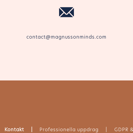
contact@magnussonminds.com
Kontakt
Professionella uppdrag
GDPR &